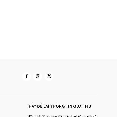
HÃY ĐỂ LẠI THÔNG TIN QUA THƯ
Đăng ký để là người đầu tiên biết về doanh số