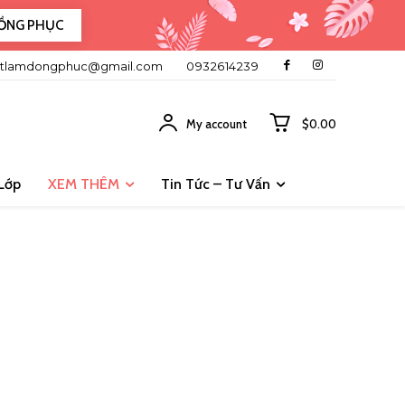
ỒNG PHỤC
tlamdongphuc@gmail.com
0932614239
My account
$0.00
Lớp
XEM THÊM
Tin Tức – Tư Vấn