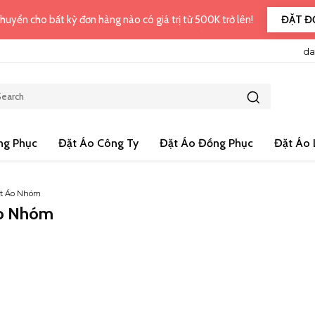
ĐẶT Đ
huyển cho bất kỳ đơn hàng nào có giá trị từ 500K trở lên!
da
ng Phục
Đặt Áo Công Ty
Đặt Áo Đồng Phục
Đặt Áo 
t Áo Nhóm
o Nhóm