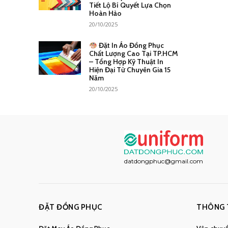
Tiết Lộ Bí Quyết Lựa Chọn
Hoàn Hảo
20/10/2025
Đặt In Áo Đồng Phục
Chất Lượng Cao Tại TP.HCM
– Tổng Hợp Kỹ Thuật In
Hiện Đại Từ Chuyên Gia 15
Năm
20/10/2025
datdongphuc@gmail.com
ĐẶT ĐỒNG PHỤC
THÔNG 