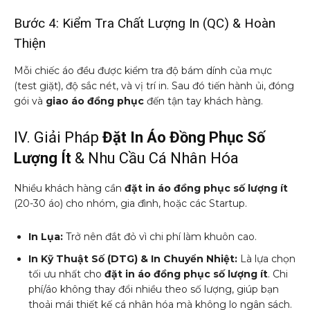
Bước 4: Kiểm Tra Chất Lượng In (QC) & Hoàn
Thiện
Mỗi chiếc áo đều được kiểm tra độ bám dính của mực
(test giặt), độ sắc nét, và vị trí in. Sau đó tiến hành ủi, đóng
gói và
giao áo đồng phục
đến tận tay khách hàng.
IV. Giải Pháp
Đặt In Áo Đồng Phục Số
Lượng Ít
& Nhu Cầu Cá Nhân Hóa
Nhiều khách hàng cần
đặt in áo đồng phục số lượng ít
(20-30 áo) cho nhóm, gia đình, hoặc các Startup.
In Lụa:
Trở nên đắt đỏ vì chi phí làm khuôn cao.
In Kỹ Thuật Số (DTG) & In Chuyển Nhiệt:
Là lựa chọn
tối ưu nhất cho
đặt in áo đồng phục số lượng ít
. Chi
phí/áo không thay đổi nhiều theo số lượng, giúp bạn
thoải mái thiết kế cá nhân hóa mà không lo ngân sách.