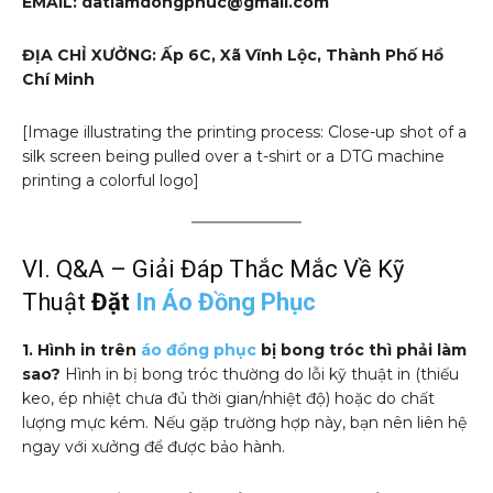
EMAIL: datlamdongphuc@gmail.com
ĐỊA CHỈ XƯỞNG: Ấp 6C, Xã Vĩnh Lộc, Thành Phố Hồ
Chí Minh
[Image illustrating the printing process: Close-up shot of a
silk screen being pulled over a t-shirt or a DTG machine
printing a colorful logo]
VI. Q&A – Giải Đáp Thắc Mắc Về Kỹ
Thuật
Đặt
In Áo Đồng Phục
1. Hình in trên
áo đồng phục
bị bong tróc thì phải làm
sao?
Hình in bị bong tróc thường do lỗi kỹ thuật in (thiếu
keo, ép nhiệt chưa đủ thời gian/nhiệt độ) hoặc do chất
lượng mực kém. Nếu gặp trường hợp này, bạn nên liên hệ
ngay với xưởng để được bảo hành.