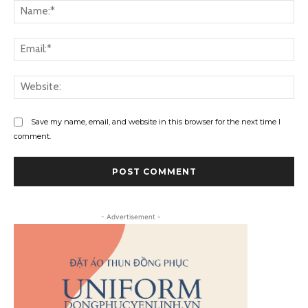
Na
Ema
Web
Save my name, email, and website in this browser for the next time I
comment.
- Advertisement -