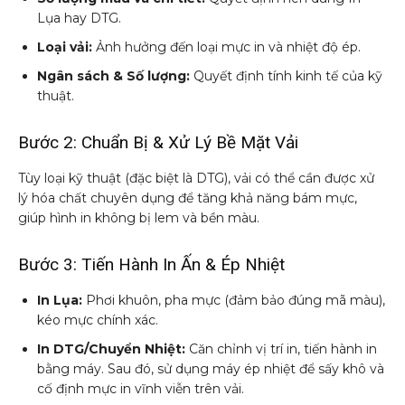
Lụa hay DTG.
Loại vải:
Ảnh hưởng đến loại mực in và nhiệt độ ép.
Ngân sách & Số lượng:
Quyết định tính kinh tế của kỹ
thuật.
Bước 2: Chuẩn Bị & Xử Lý Bề Mặt Vải
Tùy loại kỹ thuật (đặc biệt là DTG), vải có thể cần được xử
lý hóa chất chuyên dụng để tăng khả năng bám mực,
giúp hình in không bị lem và bền màu.
Bước 3: Tiến Hành In Ấn & Ép Nhiệt
In Lụa:
Phơi khuôn, pha mực (đảm bảo đúng mã màu),
kéo mực chính xác.
In DTG/Chuyển Nhiệt:
Căn chỉnh vị trí in, tiến hành in
bằng máy. Sau đó, sử dụng máy ép nhiệt để sấy khô và
cố định mực in vĩnh viễn trên vải.