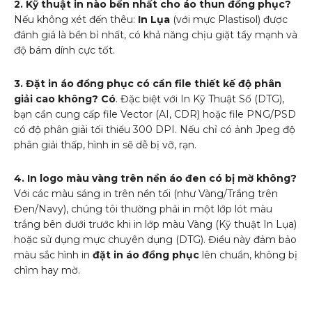
2. Kỹ thuật in nào bền nhất cho áo thun đồng phục?
Nếu không xét đến thêu:
In Lụa
(với mực Plastisol) được
đánh giá là bền bỉ nhất, có khả năng chịu giặt tẩy mạnh và
độ bám dính cực tốt.
3. Đặt in áo đồng phục có cần file thiết kế độ phân
giải cao không?
Có
. Đặc biệt với In Kỹ Thuật Số (DTG),
bạn cần cung cấp file Vector (AI, CDR) hoặc file PNG/PSD
có độ phân giải tối thiểu 300 DPI. Nếu chỉ có ảnh Jpeg độ
phân giải thấp, hình in sẽ dễ bị vỡ, rạn.
4. In logo màu vàng trên nền áo đen có bị mờ không?
Với các màu sáng in trên nền tối (như Vàng/Trắng trên
Đen/Navy), chúng tôi thường phải in một lớp lót màu
trắng bên dưới trước khi in lớp màu Vàng (Kỹ thuật In Lụa)
hoặc sử dụng mực chuyên dụng (DTG). Điều này đảm bảo
màu sắc hình in
đặt in áo đồng phục
lên chuẩn, không bị
chìm hay mờ.