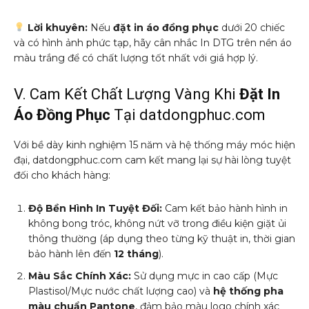
Lời khuyên:
Nếu
đặt in áo đồng phục
dưới 20 chiếc
và có hình ảnh phức tạp, hãy cân nhắc In DTG trên nền áo
màu trắng để có chất lượng tốt nhất với giá hợp lý.
V. Cam Kết Chất Lượng Vàng Khi
Đặt In
Áo Đồng Phục
Tại datdongphuc.com
Với bề dày kinh nghiệm 15 năm và hệ thống máy móc hiện
đại, datdongphuc.com cam kết mang lại sự hài lòng tuyệt
đối cho khách hàng:
Độ Bền Hình In Tuyệt Đối:
Cam kết bảo hành hình in
không bong tróc, không nứt vỡ trong điều kiện giặt ủi
thông thường (áp dụng theo từng kỹ thuật in, thời gian
bảo hành lên đến
12 tháng
).
Màu Sắc Chính Xác:
Sử dụng mực in cao cấp (Mực
Plastisol/Mực nước chất lượng cao) và
hệ thống pha
màu chuẩn Pantone
, đảm bảo màu logo chính xác