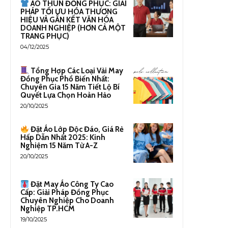
ÁO THUN ĐỒNG PHỤC: GIẢI
PHÁP TỐI ƯU HÓA THƯƠNG
HIỆU VÀ GẮN KẾT VĂN HÓA
DOANH NGHIỆP (HƠN CẢ MỘT
TRANG PHỤC)
04/12/2025
Tổng Hợp Các Loại Vải May
Đồng Phục Phổ Biến Nhất:
Chuyên Gia 15 Năm Tiết Lộ Bí
Quyết Lựa Chọn Hoàn Hảo
20/10/2025
Đặt Áo Lớp Độc Đáo, Giá Rẻ
Hấp Dẫn Nhất 2025: Kinh
Nghiệm 15 Năm Từ A-Z
20/10/2025
Đặt May Áo Công Ty Cao
Cấp: Giải Pháp Đồng Phục
Chuyên Nghiệp Cho Doanh
Nghiệp TP.HCM
19/10/2025