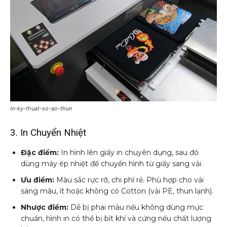
in-ky-thuat-so-ao-thun
3. In Chuyển Nhiệt
Đặc điểm:
In hình lên giấy in chuyên dụng, sau đó
dùng máy ép nhiệt để chuyển hình từ giấy sang vải.
Ưu điểm:
Màu sắc rực rỡ, chi phí rẻ. Phù hợp cho vải
sáng màu, ít hoặc không có Cotton (vải PE, thun lạnh).
Nhược điểm:
Dễ bị phai màu nếu không dùng mực
chuẩn, hình in có thể bị bít khí và cứng nếu chất lượng