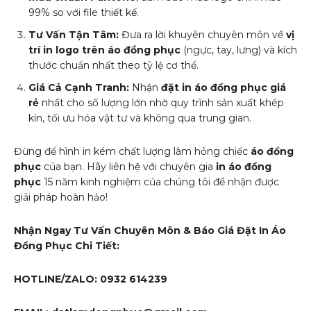
99% so với file thiết kế.
Tư Vấn Tận Tâm:
Đưa ra lời khuyên chuyên môn về
vị
trí in logo trên áo đồng phục
(ngực, tay, lưng) và kích
thước chuẩn nhất theo tỷ lệ cơ thể.
Giá Cả Cạnh Tranh:
Nhận
đặt in áo đồng phục giá
rẻ
nhất cho số lượng lớn nhờ quy trình sản xuất khép
kín, tối ưu hóa vật tư và không qua trung gian.
Đừng để hình in kém chất lượng làm hỏng chiếc
áo đồng
phục
của bạn. Hãy liên hệ với chuyên gia
in áo đồng
phục
15 năm kinh nghiệm của chúng tôi để nhận được
giải pháp hoàn hảo!
Nhận Ngay Tư Vấn Chuyên Môn & Báo Giá Đặt In Áo
Đồng Phục Chi Tiết:
HOTLINE/ZALO: 0932 614239